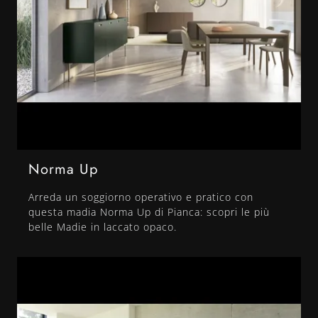
Norma Up
Arreda un soggiorno operativo e pratico con
questa madia Norma Up di Pianca: scopri le più
belle Madie in laccato opaco.