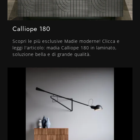
Calliope 180
Scopri le più esclusive Madie moderne! Clicca e
leggi l'articolo: madia Calliope 180 in laminato,
soluzione bella e di grande qualità.