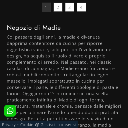
1
2
3
4
Negozio di Madie
Col passare degli anni, la madia è divenuta
dapprima contenitore da cucina per riporre
oggettistica varia e, solo poi con l'evoluzione del
design, ha acquisito il ruolo di vero e proprio
complemento di arredo. Nel passato, nei classici
casolari di campagna, le Madie erano funzionali e
robusti mobili contenitori rettangolari in legno
massello, impiegati soprattutto in cucina per
conservare il pane, le differenti tipologie di pasta e
farine. Oggigiorno c'è in commercio una scelta
praticamente infinita di Madie di ogni forma,
metratura, materiale e cromia, pensate dalle migliori
firme per ultimare l’arredo unendo doti di praticità
e design. Perfetta per ottimizzare lo spazio di un
-
Privacy
Cookie
Gestisci i consensi
soggiorno oppure di una zona pranzo, la madia