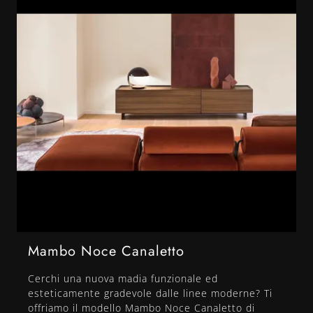
Mambo Noce Canaletto
Cerchi una nuova madia funzionale ed
esteticamente gradevole dalle linee moderne? Ti
offriamo il modello Mambo Noce Canaletto di