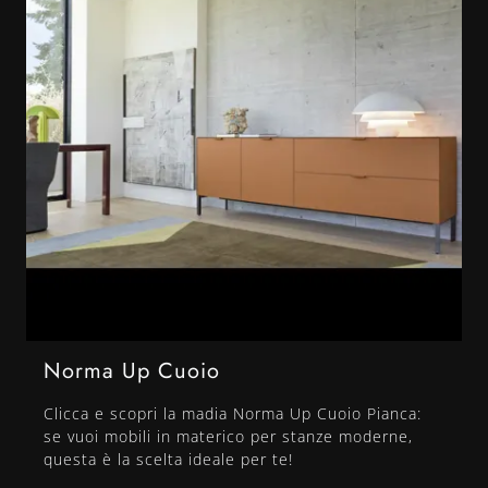
Norma Up Cuoio
Clicca e scopri la madia Norma Up Cuoio Pianca:
se vuoi mobili in materico per stanze moderne,
questa è la scelta ideale per te!