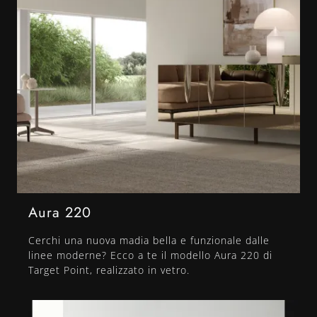
Aura 220
Cerchi una nuova madia bella e funzionale dalle
linee moderne? Ecco a te il modello Aura 220 di
Target Point, realizzato in vetro.