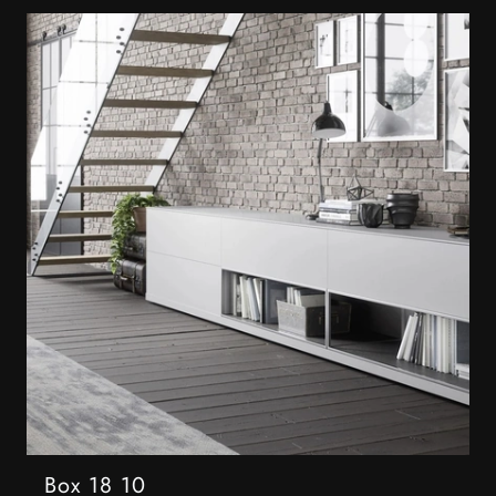
Box 18 10