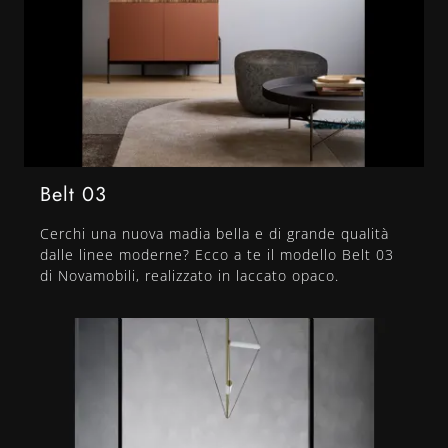
Belt 03
Cerchi una nuova madia bella e di grande qualità
dalle linee moderne? Ecco a te il modello Belt 03
di Novamobili, realizzato in laccato opaco.