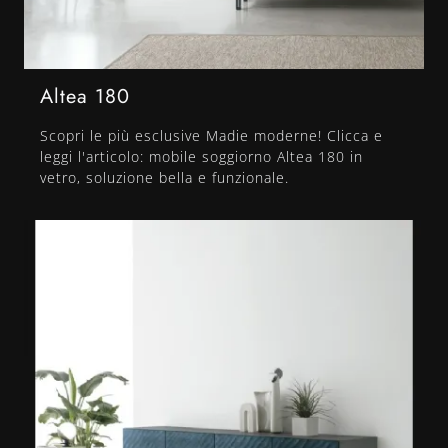
Altea 180
Scopri le più esclusive Madie moderne! Clicca e
leggi l'articolo: mobile soggiorno Altea 180 in
vetro, soluzione bella e funzionale.