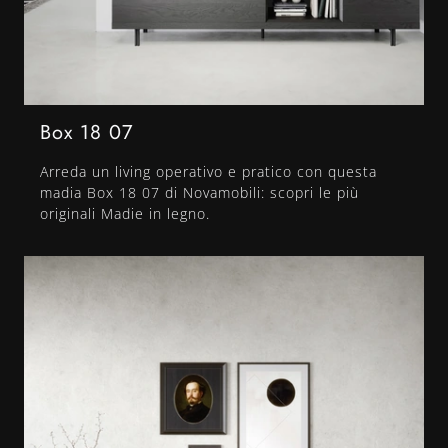
Box 18 07
Arreda un living operativo e pratico con questa
madia Box 18 07 di Novamobili: scopri le più
originali Madie in legno.