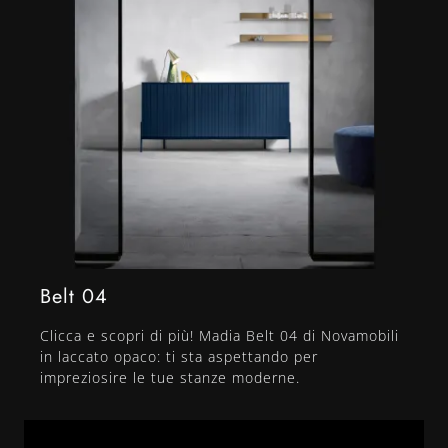
Belt 04
Clicca e scopri di più! Madia Belt 04 di Novamobili
in laccato opaco: ti sta aspettando per
impreziosire le tue stanze moderne.