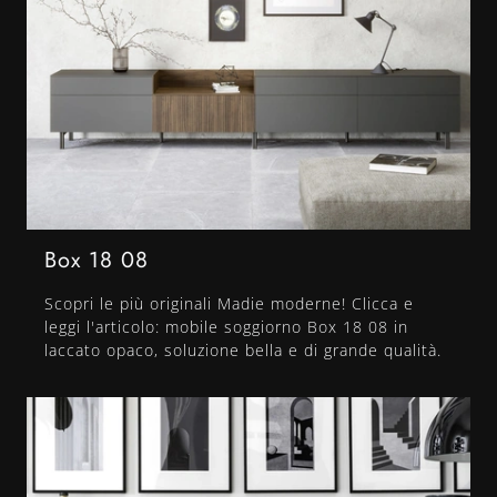
Box 18 08
Scopri le più originali Madie moderne! Clicca e
leggi l'articolo: mobile soggiorno Box 18 08 in
laccato opaco, soluzione bella e di grande qualità.