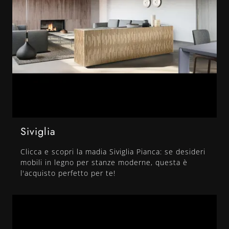
Siviglia
Clicca e scopri la madia Siviglia Pianca: se desideri
mobili in legno per stanze moderne, questa è
l'acquisto perfetto per te!