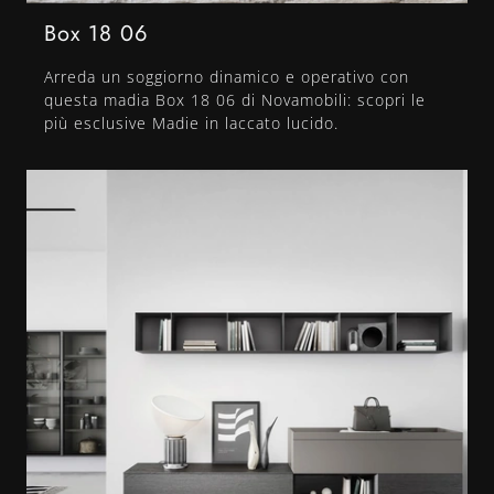
Box 18 06
Arreda un soggiorno dinamico e operativo con
questa madia Box 18 06 di Novamobili: scopri le
più esclusive Madie in laccato lucido.