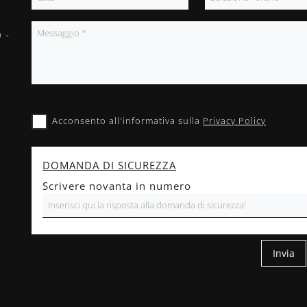
 -
Acconsento all'informativa sulla
Privacy Policy
DOMANDA DI SICUREZZA
Scrivere novanta in numero
Invia