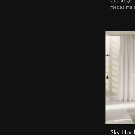
sua progett
medesima at
Sky Hoo