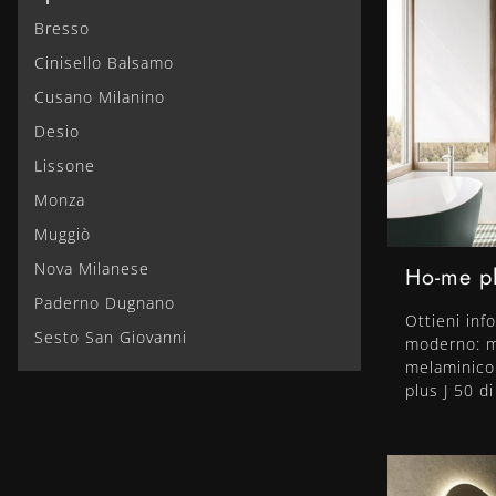
Bresso
Cinisello Balsamo
Cusano Milanino
Desio
Lissone
Monza
Muggiò
Nova Milanese
Ho-me pl
Paderno Dugnano
Ottieni inf
Sesto San Giovanni
moderno: m
melaminico
plus J 50 di