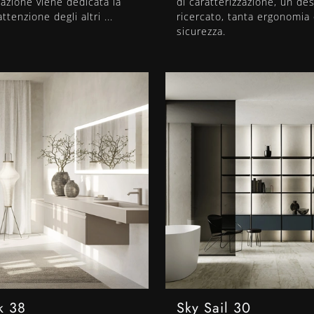
azione viene dedicata la
di caratterizzazione, un de
tenzione degli altri ...
ricercato, tanta ergonomia
sicurezza.
k 38
Sky Sail 30