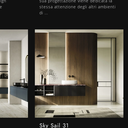
sign
sua progettazione viene dedicata la
 e
stessa attenzione degli altri ambienti
di ...
Sky Sail 31