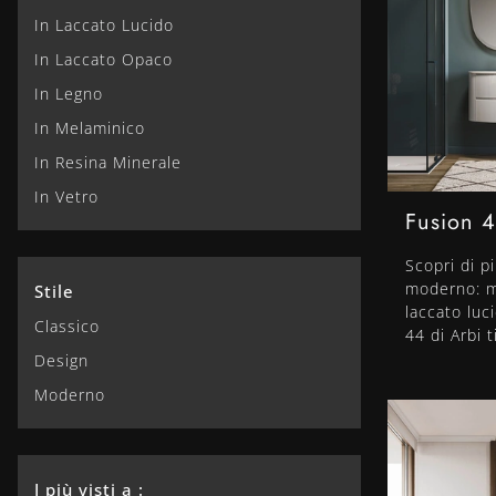
In Laccato Lucido
In Laccato Opaco
In Legno
In Melaminico
In Resina Minerale
In Vetro
Fusion 
Scopri di p
moderno: m
Stile
laccato luc
Classico
44 di Arbi 
Design
Moderno
I più visti a :