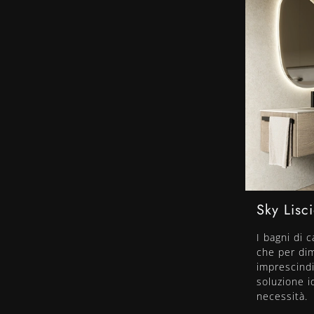
Sky Lisc
I bagni di 
che per dim
imprescindi
soluzione i
necessità.