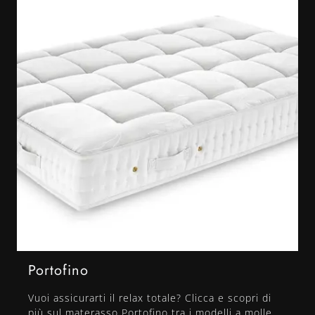
Portofino
Vuoi assicurarti il relax totale? Clicca e scopri di
più sul materasso Portofino tra i modelli a molle