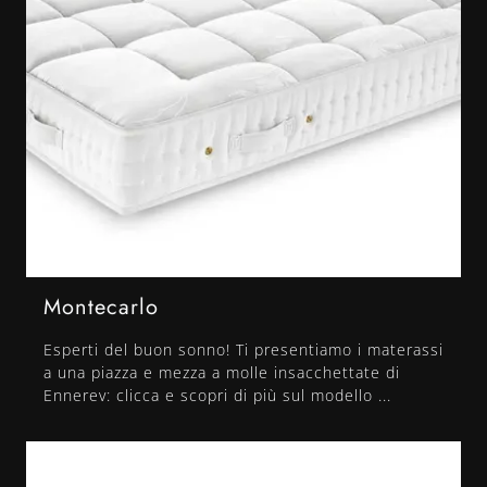
Montecarlo
Esperti del buon sonno! Ti presentiamo i materassi
a una piazza e mezza a molle insacchettate di
Ennerev: clicca e scopri di più sul modello ...