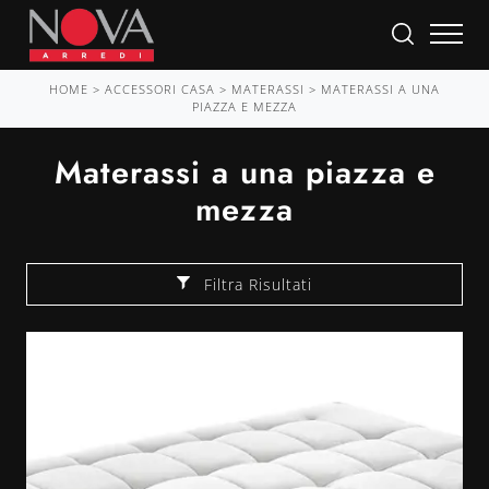
HOME
>
ACCESSORI CASA
>
MATERASSI
>
MATERASSI A UNA
PIAZZA E MEZZA
Materassi a una piazza e
mezza
Filtra Risultati