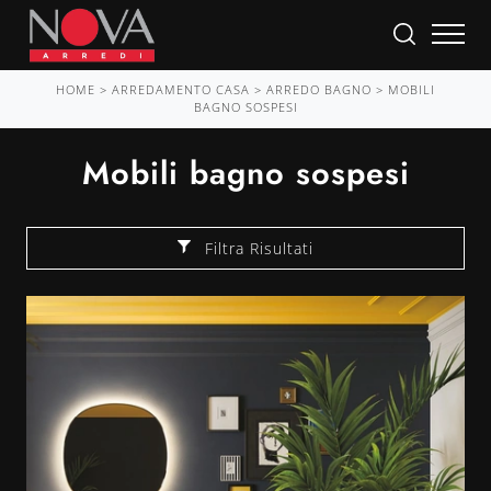
HOME
>
ARREDAMENTO CASA
>
ARREDO BAGNO
>
MOBILI
BAGNO SOSPESI
Mobili bagno sospesi
Filtra Risultati