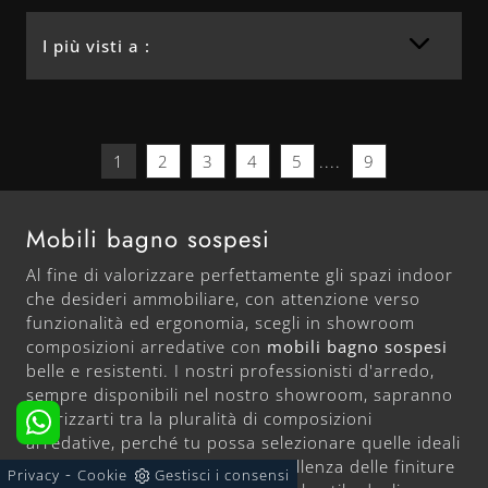
I più visti a :
1
2
3
4
5
....
9
Mobili bagno sospesi
Al fine di valorizzare perfettamente gli spazi indoor
che desideri ammobiliare, con attenzione verso
funzionalità ed ergonomia, scegli in showroom
composizioni arredative con
mobili bagno sospesi
belle e resistenti. I nostri professionisti d'arredo,
sempre disponibili nel nostro showroom, sapranno
indirizzarti tra la pluralità di composizioni
arredative, perché tu possa selezionare quelle ideali
per te in ogni particolare. L'eccellenza delle finiture
-
Privacy
Cookie
Gestisci i consensi