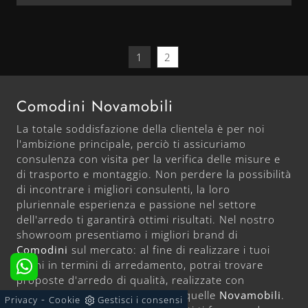
1
2
Comodini Novamobili
La totale soddisfazione della clientela è per noi
l'ambizione principale, perciò ti assicuriamo
consulenza con visita per la verifica delle misure e
di trasporto e montaggio. Non perdere la possibilità
di incontrare i migliori consulenti, la loro
pluriennale esperienza e passione nel settore
dell'arredo ti garantirà ottimi risultati. Nel nostro
showroom presentiamo i migliori brand di
Comodini
sul mercato: al fine di realizzare i tuoi
sogni in termini di arredamento, potrai trovare
proposte d'arredo di qualità, realizzate con
materiali pregiati, tra cui altresì quelle
Novamobili
.
-
Privacy
Cookie
Gestisci i consensi