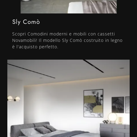
Sly Comò
Scopri Comodini moderni e mobili con cassetti
Novamobili! Il modello Sly Comò costruito in legno
è l'acquisto perfetto.