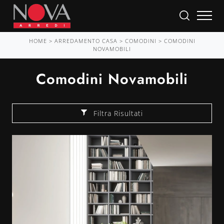
HOME
>
ARREDAMENTO CASA
>
COMODINI
>
COMODINI
NOVAMOBILI
Comodini Novamobili
Filtra Risultati