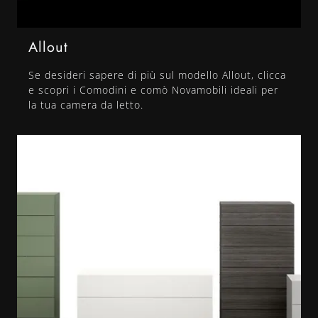
Allout
Se desideri sapere di più sul modello Allout, clicca
e scopri i Comodini e comò Novamobili ideali per
la tua camera da letto.