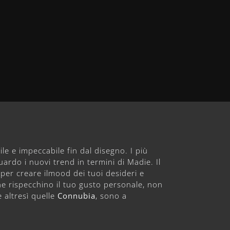
le e impeccabile fin dal disegno. I più
uardo i nuovi trend in termini di Madie. Il
per creare ilmood dei tuoi desideri e
he rispecchino il tuo gusto personale, non
e altresì quelle
Connubia
, sono a