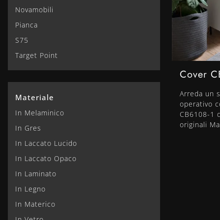
Novamobili
Pianca
S75
Target Point
Cover C
Arreda un s
Materiale
operativo 
In Melaminico
CB6108-1 di
originali M
In Gres
In Laccato Lucido
In Laccato Opaco
In Laminato
In Legno
In Materico
In Vetro