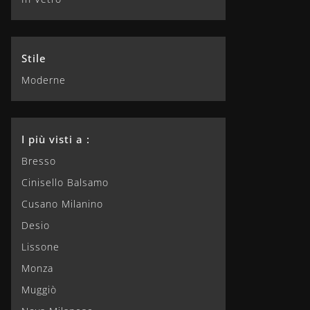
Stile
Moderne
I più visti a :
Bresso
Cinisello Balsamo
Cusano Milanino
Desio
Lissone
Monza
Muggiò