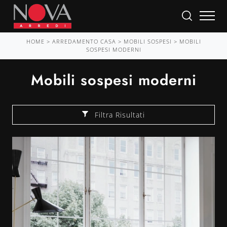
HOME
>
ARREDAMENTO CASA
>
MOBILI SOSPESI
>
MOBILI
SOSPESI MODERNI
Mobili sospesi moderni
Filtra Risultati