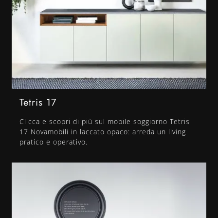
Tetris 17
Clicca e scopri di più sul mobile soggiorno Tetris
17 Novamobili in laccato opaco: arreda un living
pratico e operativo.