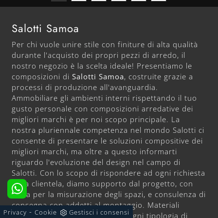
Salotti Samoa
Per chi vuole unire stile con finiture di alta qualità
durante l'acquisto dei propri pezzi di arredo, il
nostro negozio è la scelta ideale! Presentiamo le
composizioni di
Salotti
Samoa
, costruite grazie a
processi di produzione all'avanguardia.
Ammobiliare gli ambienti interni rispettando il tuo
gusto personale con composizioni arredative dei
migliori marchi è per noi scopo principale. La
nostra pluriennale competenza nel mondo Salotti ci
consente di presentare le soluzioni compositive dei
migliori marchi, ma oltre a questo informarti
riguardo l'evoluzione del design nel campo di
Salotti. Con lo scopo di rispondere ad ogni richiesta
della clientela, diamo supporto dal progetto, con
visita per la misurazione degli spazi, e consulenza di
consegna con addetti al montaggio. Materiali
-
Privacy
Cookie
Gestisci i consensi
durevoli, proposte alla moda e ogni tipologia di