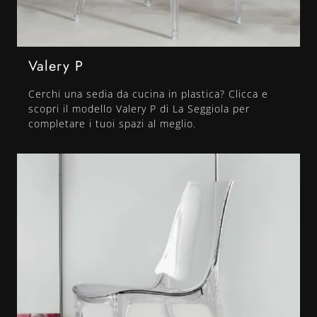
Valery P
Cerchi una sedia da cucina in plastica? Clicca e
scopri il modello Valery P di La Seggiola per
completare i tuoi spazi al meglio.