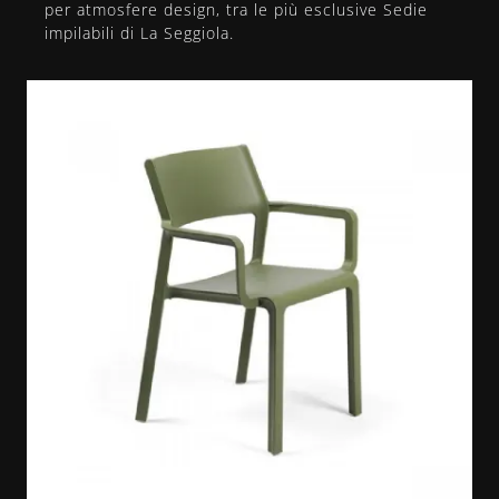
per atmosfere design, tra le più esclusive Sedie
impilabili di La Seggiola.