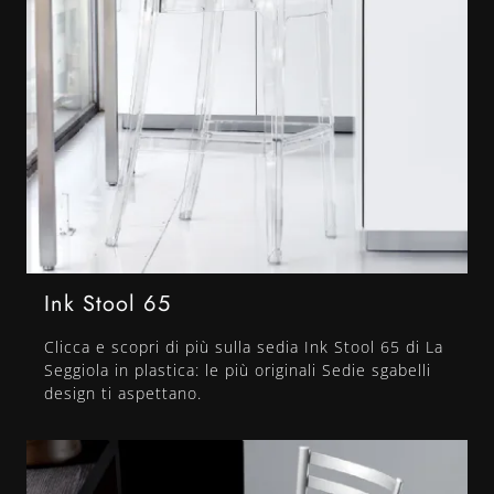
Ink Stool 65
Clicca e scopri di più sulla sedia Ink Stool 65 di La
Seggiola in plastica: le più originali Sedie sgabelli
design ti aspettano.