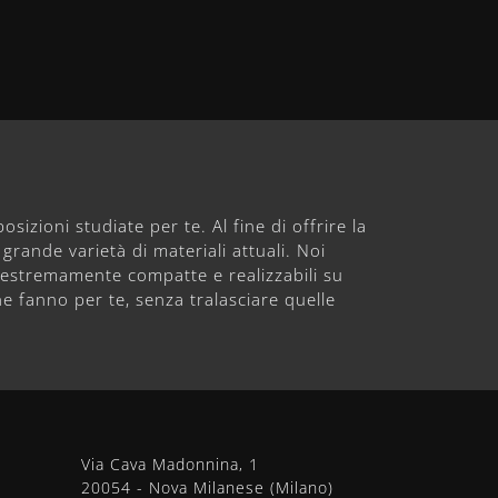
sizioni studiate per te. Al fine di offrire la
grande varietà di materiali attuali. Noi
e estremamente compatte e realizzabili su
he fanno per te, senza tralasciare quelle
Via Cava Madonnina, 1
20054 - Nova Milanese (Milano)