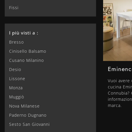
Fissi
I più visti a :
Bresso
Cinisello Balsamo
Cusano Milanino
Eminenc
Desio
Lissone
Vuoi avere u
cucina Emi
Monza
Connubia? C
Muggiò
informazion
marca.
Nova Milanese
Paderno Dugnano
Sesto San Giovanni