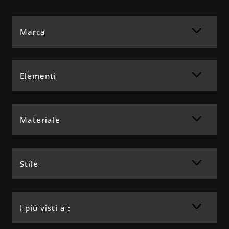
Marca
Elementi
Materiale
Stile
I più visti a :