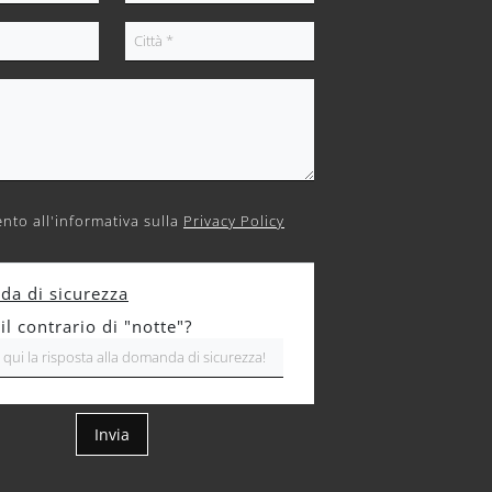
nto all'informativa sulla
Privacy Policy
a di sicurezza
il contrario di "notte"?
Invia