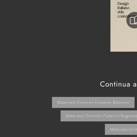
Continua a
Materassi Ennerev Cinisello Balsamo
Materassi Ennerev Paderno Dugnan
Materassi En