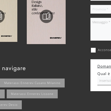
Acconse
 navigare
Domand
Qual è 
Materassi Ennerev Cusano Milanino
o
Materassi Ennerev Lissone
nerev Desio