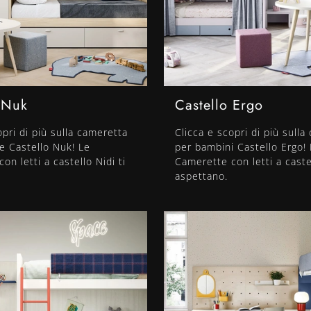
 Nuk
Castello Ergo
opri di più sulla cameretta
Clicca e scopri di più sulla
e Castello Nuk! Le
per bambini Castello Ergo!
on letti a castello Nidi ti
Camerette con letti a castel
aspettano.