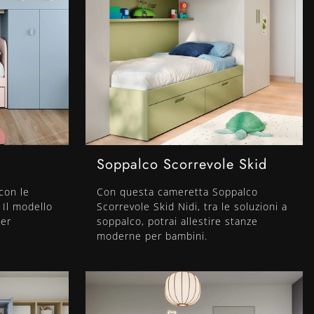
Soppalco Scorrevole Skid
con le
Con questa cameretta Soppalco
 Il modello
Scorrevole Skid Nidi, tra le soluzioni a
per
soppalco, potrai allestire stanze
moderne per bambini.