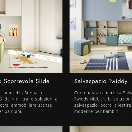
 Scorrevole Slide
Salvaspazio Twiddy
 cameretta Soppalco
Con questa cameretta Salv
lide Nidi, tra le soluzioni a
Twiddy Nidi, tra le soluzioni
otrai ammobiliare stanze
salvaspazio, potrai allestir
r bambini.
moderne per bambini.