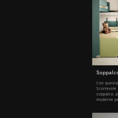
Soppalco
Con questa
Scorrevole S
soppalco, p
moderne pe