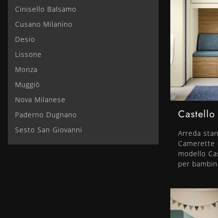
Cinisello Balsamo
Cusano Milanino
Desio
Lissone
Monza
Muggiò
Nova Milanese
Castello
Paderno Dugnano
Sesto San Giovanni
Arreda sta
Camerette co
modello Cas
per bambini