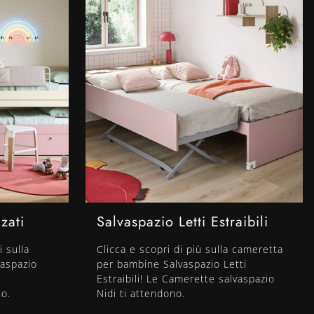
zati
Salvaspazio Letti Estraibili
i sulla
Clicca e scopri di più sulla cameretta
vaspazio
per bambine Salvaspazio Letti
Estraibili! Le Camerette salvaspazio
no.
Nidi ti attendono.