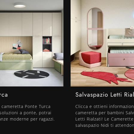
rca
Salvaspazio Letti Rial
 cameretta Ponte Turca
Clicca e ottieni informazion
 soluzioni a ponte, potrai
cameretta per bambini Sal
tanze moderne per ragazzi.
Letti Rialzati! Le Camerette
salvaspazio Nidi ti attendo