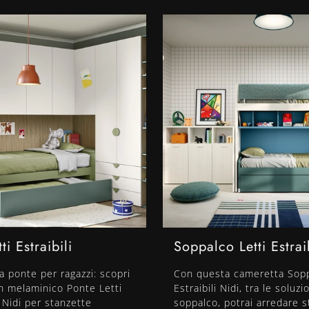
ti Estraibili
Soppalco Letti Estrai
 ponte per ragazzi: scopri
Con questa cameretta Sopp
in melaminico Ponte Letti
Estraibili Nidi, tra le soluzi
i Nidi per stanzette
soppalco, potrai arredare 