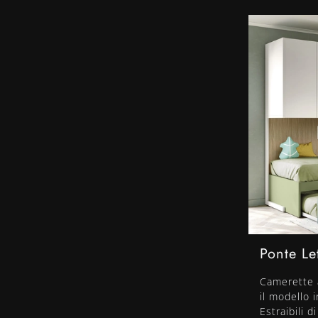
Ponte Let
Camerette a
il modello 
Estraibili d