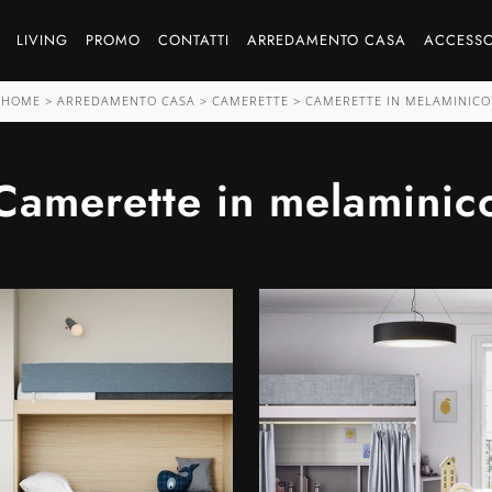
LIVING
PROMO
CONTATTI
ARREDAMENTO CASA
ACCESSO
HOME
>
ARREDAMENTO CASA
>
CAMERETTE
>
CAMERETTE IN MELAMINICO
Camerette in melaminic