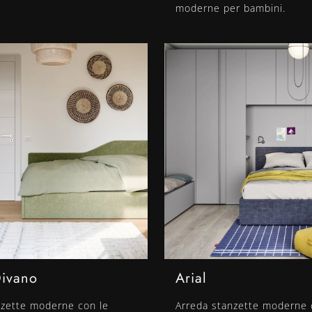
moderne per bambini.
Divano
Arial
nzette moderne con le
Arreda stanzette moderne 