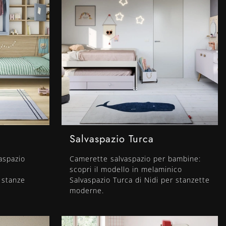
Salvaspazio Turca
aspazio
Camerette salvaspazio per bambine:
scopri il modello in melaminico
e stanze
Salvaspazio Turca di Nidi per stanzette
moderne.