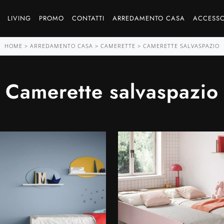
LIVING
PROMO
CONTATTI
ARREDAMENTO CASA
ACCESSO
HOME
>
ARREDAMENTO CASA
>
CAMERETTE
>
CAMERETTE SALVASPAZIO
Camerette salvaspazio