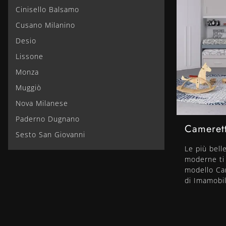
Cinisello Balsamo
Cusano Milanino
Desio
Lissone
Monza
Muggiò
Nova Milanese
Paderno Dugnano
Cameret
Sesto San Giovanni
Le più bell
moderne ti 
modello Ca
di Imamobil