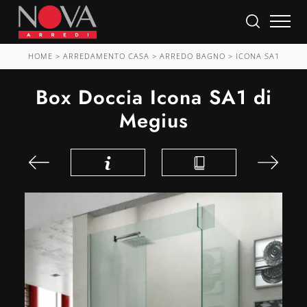
HOME
>
ARREDAMENTO CASA
>
ARREDO BAGNO
>
ICONA SA1
Box Doccia Icona SA1 di
Megius