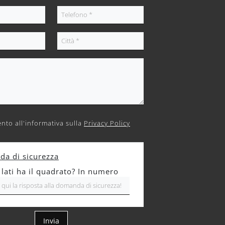
nto all'informativa sulla
Privacy Policy
a di sicurezza
 lati ha il quadrato? In numero
Invia