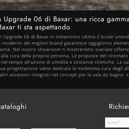
 Upgrade 06 di Baxar: una ricca gamma
xar ti sta aspettando
m Upgrade 06 di Baxar in melaminico ultima il locale unen
 moderno dei migliori brand garantisce oggigiorno element
mente. Nel nostro showroom ti mostreremo svariate offerte
 alla cura della propria persona. Le proposte del rinomat
ere nel tempo all'azione di umidità e sostanze chimiche. La s
sua progettazione viene dedicata la medesima cura degli alt
altri accessori integrati nel concept per la sala da bagno: s
cataloghi
Richie