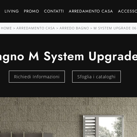
LIVING
PROMO
CONTATTI
ARREDAMENTO CASA
ACCESSO
HOME
>
ARREDAMENTO CASA
>
ARREDO BAGNO
>
M SYSTEM UPGRADE 06
agno M System Upgrade
Richiedi Informazioni
Sfoglia i cataloghi