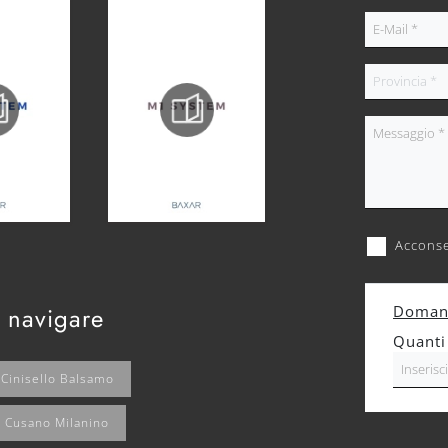
Acconse
 navigare
Domand
Quanti
Cinisello Balsamo
 Cusano Milanino