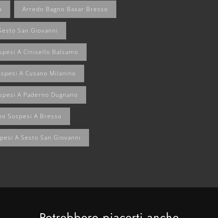
o
Arredo Bagno Baxar Bresso
Sesto San Giovanni
spesi A Cinisello Balsamo
ospesi A Cusano Milanino
ospesi A Paderno Dugnano
no Sospesi A Bresso
pesi A Sesto San Giovanni
Potrebbero piacerti anche