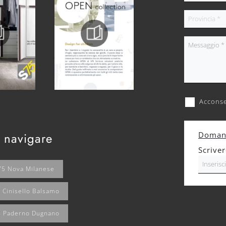
Acconse
 navigare
Domand
Scrive
S75 Nova Milanese
5 Cinisello Balsamo
75 Paderno Dugnano