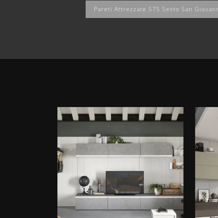
Pareti Attrezzate S75 Sesto San Giovan