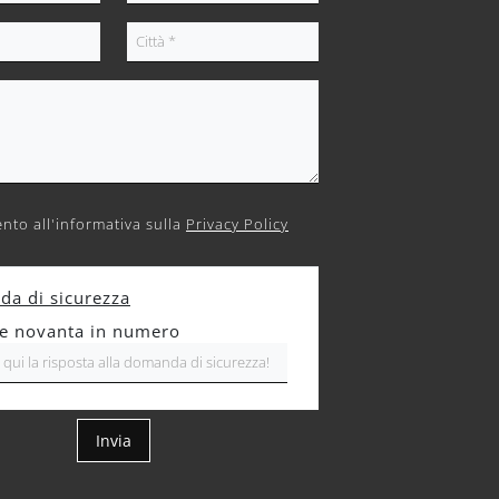
nto all'informativa sulla
Privacy Policy
a di sicurezza
re novanta in numero
Invia