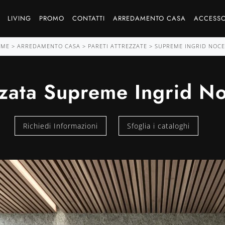
LIVING
PROMO
CONTATTI
ARREDAMENTO CASA
ACCESSO
OME
>
ARREDAMENTO CASA
>
PARETI ATTREZZATE
>
SUPREME INGRID NOCE
zzata Supreme Ingrid N
Richiedi Informazioni
Sfoglia i cataloghi