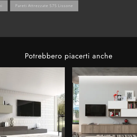
ni
Pareti Attrezzate S75 Lissone
Potrebbero piacerti anche