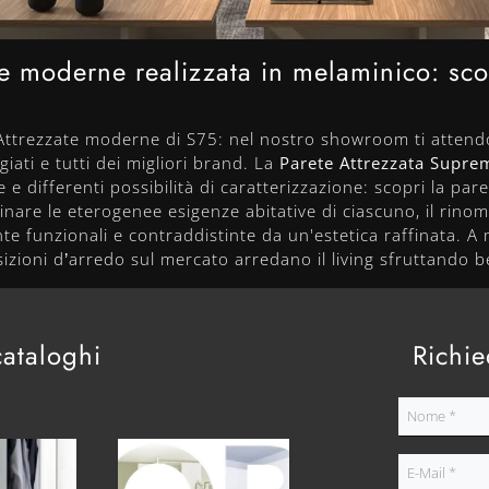
nee moderne realizzata in melaminico: sc
ti Attrezzate moderne di S75: nel nostro showroom ti attend
giati e tutti dei migliori brand. La
Parete Attrezzata Supre
e differenti possibilità di caratterizzazione: scopri la paret
minare le eterogenee esigenze abitative di ciascuno, il rin
 funzionali e contraddistinte da un'estetica raffinata. A
izioni d’arredo sul mercato arredano il living sfruttando 
cataloghi
Richie