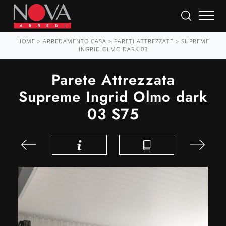
HOME
>
ARREDAMENTO CASA
>
PARETI ATTREZZATE
>
SUPREME
INGRID OLMO DARK 03
Parete Attrezzata
Supreme Ingrid Olmo dark
03 S75