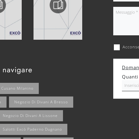
Acconse
 navigare
Domand
Quanti
A Cusano Milanino
o
Negozio Di Divani A Bresso
Negozio Di Divani A Lissone
Salotti Excò Paderno Dugnano