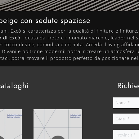
 beige con sedute spaziose
ani, Excò si caratterizza per la qualità di finiture e finitur
o di Excò
: ideata dal noto e rinomato marchio, leader nel
tocco di stile, comodità e intimità. Arreda il living affidand
e. Divani e poltrone moderni: potrai ricreare un'atmosfera 
ttaci, potrai trovare il prodotto perfetto da posizionare ne
cataloghi
Richie