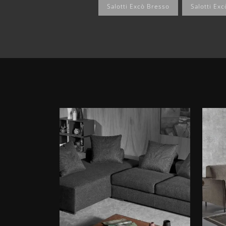
Salotti Excò Bresso
Salotti Ex