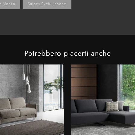
cò Monza
Salotti Excò Lissone
Potrebbero piacerti anche