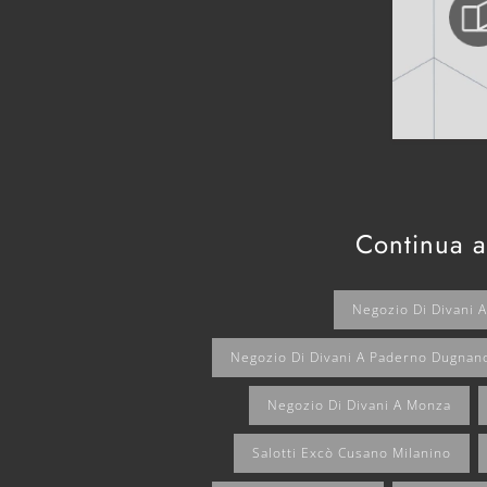
Continua a
Negozio Di Divani 
Negozio Di Divani A Paderno Dugnan
Negozio Di Divani A Monza
Salotti Excò Cusano Milanino