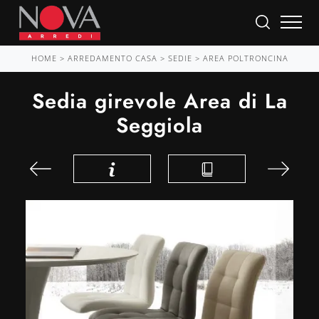
HOME
>
ARREDAMENTO CASA
>
SEDIE
>
AREA POLTRONCINA
Sedia girevole Area di La
Seggiola