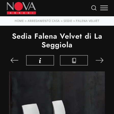
HOME
>
ARREDAMENTO CASA
>
SEDIE
>
FALENA VELVET
Sedia Falena Velvet di La
Seggiola