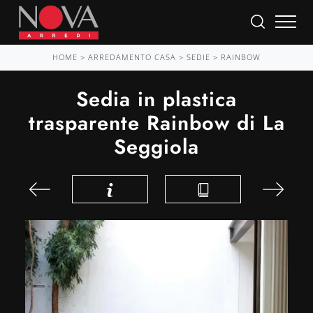
HOME
>
ARREDAMENTO CASA
>
SEDIE
>
RAINBOW
Sedia in plastica
trasparente Rainbow di La
Seggiola