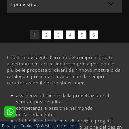
I più visti a :
1
2
3
4
5
6
I nostri consulenti d'arredo del comprensorio ti
aspettano per farti visionare in prima persona le
più belle proposte di divani da rinnovo mostra o da
catalogo e presentarti i valori che da sempre
caratterizzano il nostro showroom:
assistenza al cliente dalla progettazione al
servizio post vendita
competenza e passione nel mondo
dell’arredamento
affidabilità ed efficienza di servizi e progetti
-
Privacy
Cookie
Gestisci i consensi
instancabile attenzione all’evoluzione del design