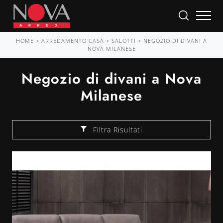
HOME
>
ARREDAMENTO CASA
>
SALOTTI
>
NEGOZIO DI DIVANI A
NOVA MILANESE
Negozio di divani a Nova
Milanese
Filtra Risultati