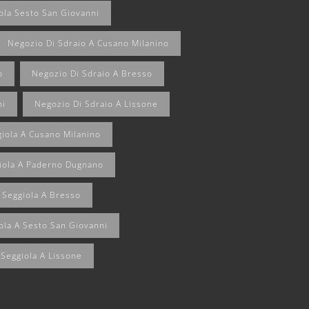
ola Sesto San Giovanni
Negozio Di Sdraio A Cusano Milanino
o
Negozio Di Sdraio A Bresso
ni
Negozio Di Sdraio A Lissone
giola A Cusano Milanino
giola A Paderno Dugnano
 Seggiola A Bresso
ola A Sesto San Giovanni
 Seggiola A Lissone