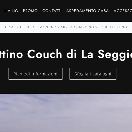
LIVING
PROMO
CONTATTI
ARREDAMENTO CASA
ACCESSO
HOME
>
UFFICIO E GIARDINO
>
ARREDO GIARDINO
>
COUCH LETTINO
ttino Couch di La Seggi
Richiedi Informazioni
Sfoglia i cataloghi