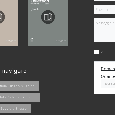
Acconse
 navigare
Domand
Quante
giola Cusano Milanino
giola Paderno Dugnano
 Seggiola Bresso