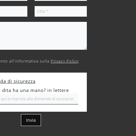
nto all'informativa sulla
Privacy Policy
a di sicurezza
 dita ha una mano? in lettere
Invia