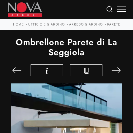
HOME
>
UFFICIO E GIARDINO
>
ARREDO GIARDINO
>
PARETE
Ombrellone Parete di La
Seggiola