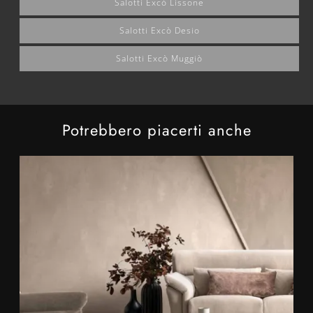
Salotti Excò Lissone
Salotti Excò Desio
Salotti Excò Muggiò
Potrebbero piacerti anche