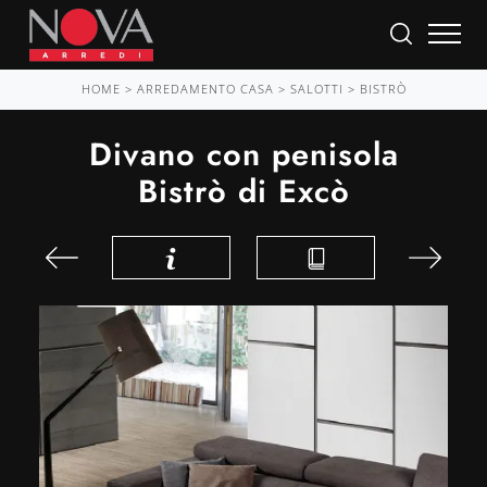
HOME
>
ARREDAMENTO CASA
>
SALOTTI
>
BISTRÒ
Divano con penisola
Bistrò di Excò