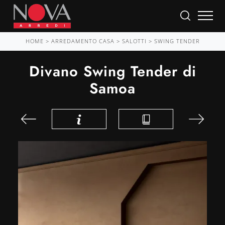
HOME
>
ARREDAMENTO CASA
>
SALOTTI
>
SWING TENDER
Divano Swing Tender di
Samoa