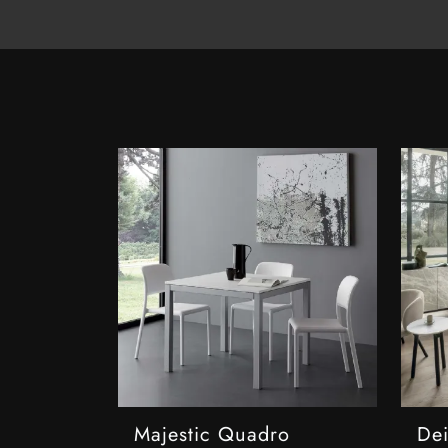
Majestic Quadro
De