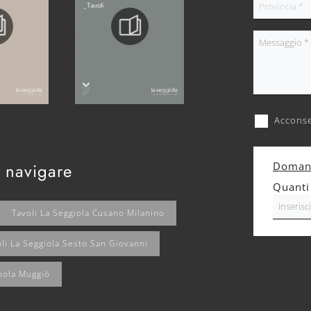
Acconse
 navigare
Domand
Quanti
Tavoli La Seggiola Cusano Milanino
li La Seggiola Sesto San Giovanni
giola Muggiò