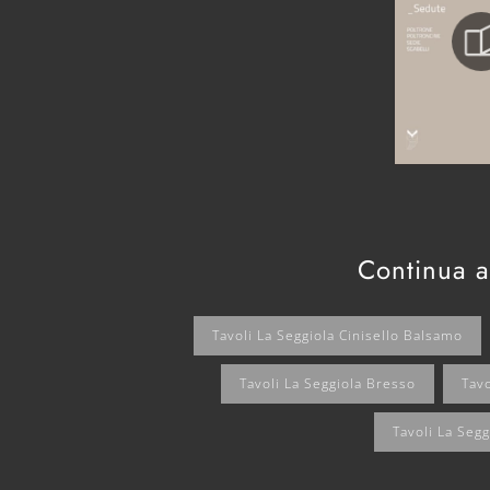
Continua a
Tavoli La Seggiola Cinisello Balsamo
Tavoli La Seggiola Bresso
Tavo
Tavoli La Seg