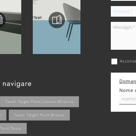
Acconse
 navigare
Domand
Nome de
Tavoli Target Point Cusano Milanino
o
Tavoli Target Point Bresso
 Point Desio