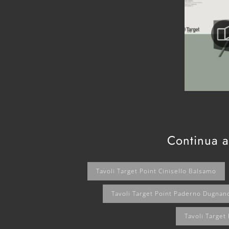
Continua a
Tavoli Target Point Cinisello Balsamo
Tavoli Target Point Paderno Dugnan
Tavoli Target