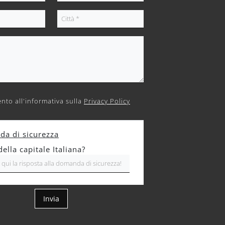
nto all'informativa sulla
Privacy Policy
a di sicurezza
lla capitale Italiana?
Invia