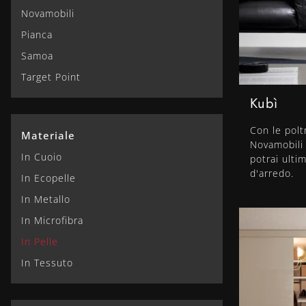
Novamobili
Pianca
Samoa
Target Point
Kubì
Con le polt
Materiale
Novamobili
In Cuoio
potrai ulti
d'arredo.
In Ecopelle
In Metallo
In Microfibra
In Pelle
In Tessuto