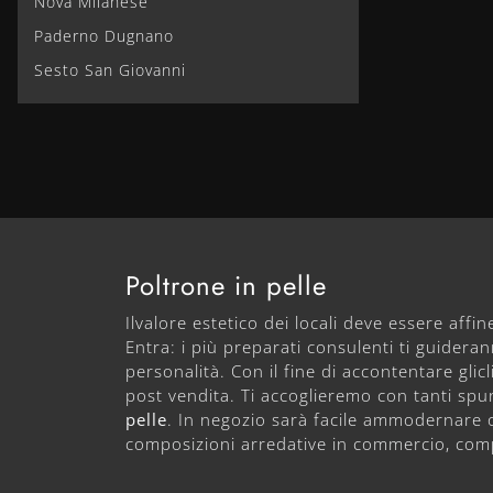
Nova Milanese
Paderno Dugnano
Sesto San Giovanni
Poltrone in pelle
Ilvalore estetico dei locali deve essere affine
Entra: i più preparati consulenti ti guidera
personalità. Con il fine di accontentare glic
post vendita. Ti accoglieremo con tanti spun
pelle
. In negozio sarà facile ammodernare o 
composizioni arredative in commercio, comp