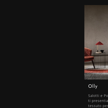
Olly
Salotti e P
ti presenti
tessuto per 