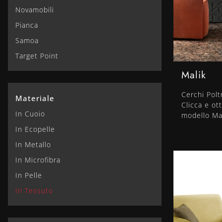
Novamobili
Pianca
Samoa
Target Point
Malik
Cerchi Pol
Materiale
Clicca e ot
In Cuoio
modello Ma
In Ecopelle
In Metallo
In Microfibra
In Pelle
In Tessuto